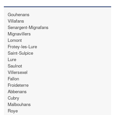
Gouhenans
Villafans
Senargent-Mignafans
Mignavillers
Lomont
Frotey-les-Lure
Saint-Sulpice
Lure
Saulnot
Villersexel
Fallon
Froideterre
Abbenans
Cubry
Malbouhans
Roye