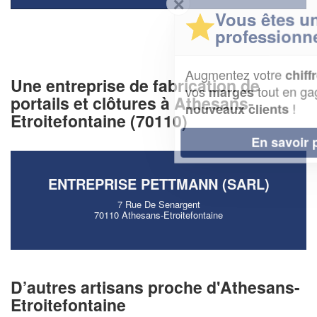
✕
Vous êtes un
professionnel ?
Augmentez votre
et
chiffre d'affaires
Une entreprise de fabrication de
vos
tout en gagnant de
marges
portails et clôtures à Athesans-
!
nouveaux clients
Etroitefontaine (70110)
En savoir plus
ENTREPRISE PETTMANN (SARL)
7 Rue De Senargent
70110 Athesans-Etroitefontaine
D’autres artisans proche d'Athesans-
Etroitefontaine