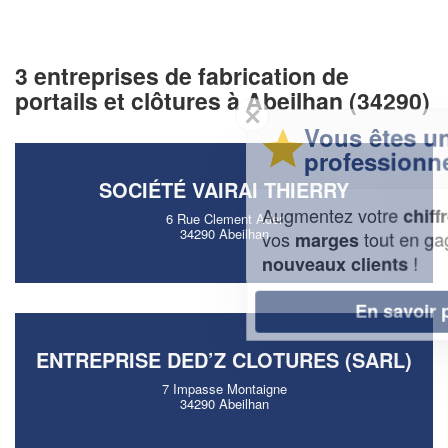
3 entreprises de fabrication de
portails et clôtures à Abeilhan (34290)
✕
Vous êtes un
professionnel ?
SOCIÉTÉ VAIRAI THIERRY
Augmentez votre
et
chiffre d'affaires
6 Rue Clement Ader
34290 Abeilhan
vos
tout en gagnant de
marges
!
nouveaux clients
En savoir plus
ENTREPRISE DED’Z CLOTURES (SARL)
7 Impasse Montaigne
34290 Abeilhan