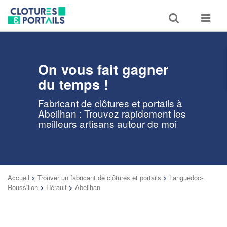
Toggle
Toggle
search
navigat
On vous fait gagner
du temps !
Fabricant de clôtures et portails à
Abeilhan : Trouvez rapidement les
meilleurs artisans autour de moi
Accueil
>
Trouver un fabricant de clôtures et portails
>
Languedoc-
Roussillon
>
Hérault
>
Abeilhan