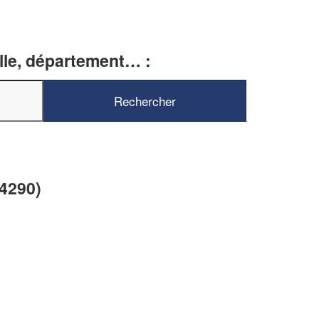
ille, département… :
✕
Vous êtes un
professionnel ?
Augmentez votre
chiffre d'affaires
vos
tout en gagnant de
marges
34290)
!
nouveaux clients
En savoir plus