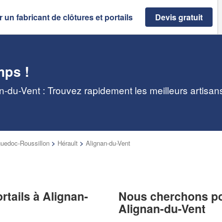
 un fabricant de clôtures et portails
Devis gratuit
mps !
nan-du-Vent : Trouvez rapidement les meilleurs artisa
uedoc-Roussillon
>
Hérault
>
Alignan-du-Vent
rtails à Alignan-
Nous cherchons pou
Alignan-du-Vent