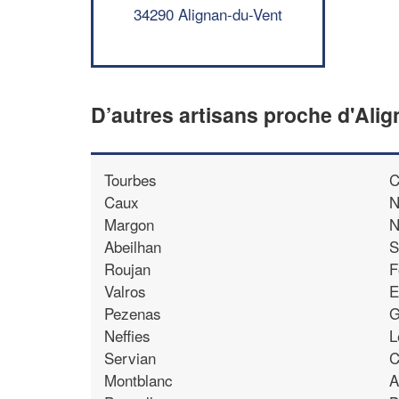
34290 Alignan-du-Vent
D’autres artisans proche d'Ali
Tourbes
C
Caux
N
Margon
N
Abeilhan
S
Roujan
F
Valros
E
Pezenas
G
Neffies
L
Servian
C
Montblanc
A