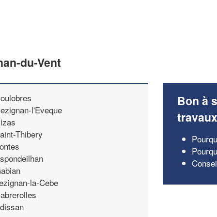
gnan-du-Vent
oulobres
Bon à s
ezignan-l'Eveque
travau
izas
aint-Thibery
Pourquo
ontes
Pourquo
spondeilhan
Conseil
abian
ezignan-la-Cebe
abrerolles
dissan