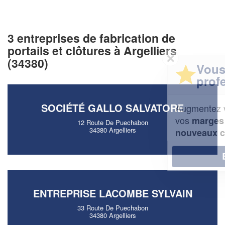
3 entreprises de fabrication de
portails et clôtures à Argelliers
✕
(34380)
Vous êtes un
professionnel ?
SOCIÉTÉ GALLO SALVATORE
Augmentez votre
et
chiffre d'affaires
vos
tout en gagnant de
marges
12 Route De Puechabon
34380 Argelliers
!
nouveaux clients
En savoir plus
ENTREPRISE LACOMBE SYLVAIN
33 Route De Puechabon
34380 Argelliers