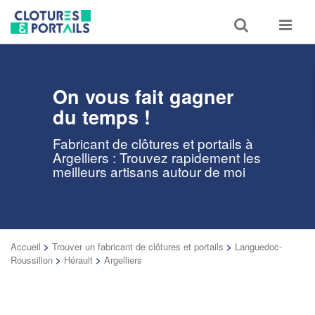
Toggle
Toggle
search
navigat
On vous fait gagner
du temps !
Fabricant de clôtures et portails à
Argelliers : Trouvez rapidement les
meilleurs artisans autour de moi
Accueil
>
Trouver un fabricant de clôtures et portails
>
Languedoc-
Roussillon
>
Hérault
>
Argelliers