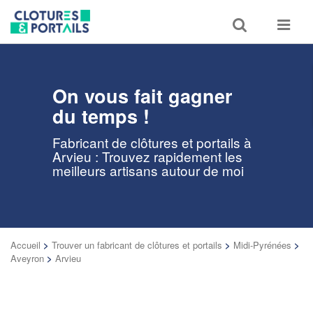
Toggle
Toggle
search
navigat
On vous fait gagner
du temps !
Fabricant de clôtures et portails à
Arvieu : Trouvez rapidement les
meilleurs artisans autour de moi
Accueil
>
Trouver un fabricant de clôtures et portails
>
Midi-Pyrénées
>
Aveyron
>
Arvieu