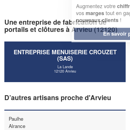
Augmentez votre
et
chiffre d'affaires
vos
tout en gagnant de
marges
!
nouveaux clients
Une entreprise de fabrication de
portails et clôtures à Arvieu (12120)
En savoir plus
ENTREPRISE MENUISERIE CROUZET
(SAS)
La Lande
12120 Arvieu
D’autres artisans proche d'Arvieu
Paulhe
Alrance