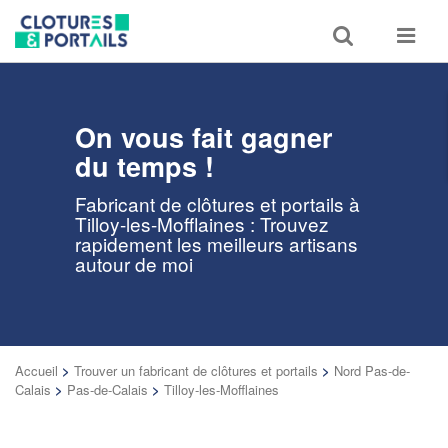
Toggle
Toggle
search
navigat
On vous fait gagner
du temps !
Fabricant de clôtures et portails à
Tilloy-les-Mofflaines : Trouvez
rapidement les meilleurs artisans
autour de moi
Accueil
>
Trouver un fabricant de clôtures et portails
>
Nord Pas-de-
Calais
>
Pas-de-Calais
>
Tilloy-les-Mofflaines