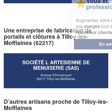
Vous êtes un
professionnel ?
Augmentez votre
et
chiffre d'affaires
vos
tout en gagnant de
marges
Une entreprise de fabrication de
!
nouveaux clients
portails et clôtures à Tilloy-les-
Mofflaines (62217)
En savoir plus
SOCIÉTÉ L ARTESIENNE DE
MENUISERIE (SAS)
Avenue D'immercourt
62217 Tilloy-les-Mofflaines
D’autres artisans proche de Tilloy-les-
Mofflaines