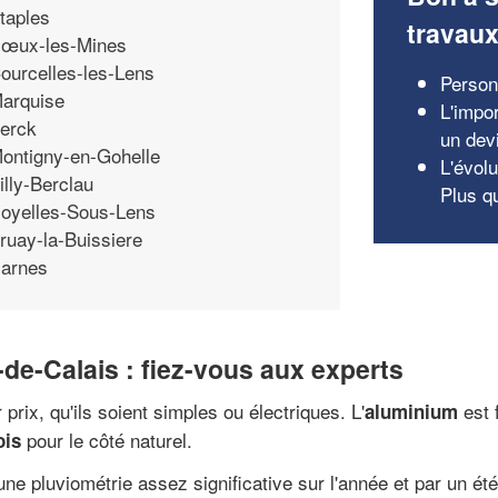
taples
travau
œux-les-Mines
ourcelles-les-Lens
Personn
arquise
L'impor
erck
un dev
ontigny-en-Gohelle
L'évolu
illy-Berclau
Plus q
oyelles-Sous-Lens
ruay-la-Buissiere
arnes
-de-Calais : fiez-vous aux experts
 prix, qu'ils soient simples ou électriques. L'
est 
aluminium
pour le côté naturel.
ois
une pluviométrie assez significative sur l'année et par un é