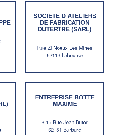
SOCIETE D ATELIERS
PPE
DE FABRICATION
DUTERTRE (SARL)
t
Rue Zi Noeux Les Mines
62113 Labourse
✕
Vous êtes un
professionnel ?
ENTREPRISE BOTTE
RL)
MAXIME
Augmentez votre
et
chiffre d'affaires
vos
tout en gagnant de
marges
!
nouveaux clients
8 15 Rue Jean Butor
s
62151 Burbure
En savoir plus