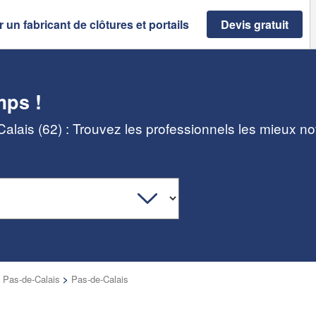
 un fabricant de clôtures et portails
Devis gratuit
mps !
-Calais (62) : Trouvez les professionnels les mieux no
 Pas-de-Calais
>
Pas-de-Calais