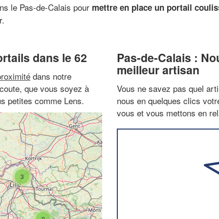
ans le Pas-de-Calais pour
mettre en place un portail coulis
r.
rtails dans le 62
Pas-de-Calais : No
meilleur artisan
proximité
dans notre
 écoute, que vous soyez à
Vous ne savez pas quel arti
us petites comme Lens.
nous en quelques clics vot
vous et vous mettons en rela
3
2