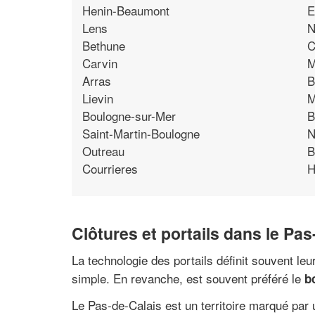
Henin-Beaumont
E
Lens
N
Bethune
C
Carvin
M
Arras
B
Lievin
M
Boulogne-sur-Mer
B
Saint-Martin-Boulogne
N
Outreau
B
Courrieres
H
Clôtures et portails dans le Pas
La technologie des portails définit souvent leur
simple. En revanche, est souvent préféré le
b
Le Pas-de-Calais est un territoire marqué par 