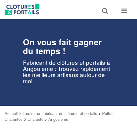
Toggle
Toggle
search
navigat
On vous fait gagner
du temps !
Fabricant de clôtures et portails à
Angouleme : Trouvez rapidement
les meilleurs artisans autour de
moi
Accueil
>
Trouver un fabricant de clôtures et portails
>
Poitou-
Charentes
>
Charente
>
Angouleme