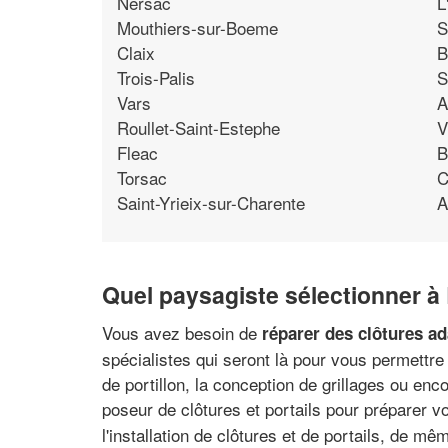
Nersac
L
Mouthiers-sur-Boeme
S
Claix
B
Trois-Palis
S
Vars
A
Roullet-Saint-Estephe
V
Fleac
B
Torsac
C
Saint-Yrieix-sur-Charente
A
Quel paysagiste sélectionner à
Vous avez besoin de
réparer des clôtures ad
spécialistes qui seront là pour vous permettre 
de portillon, la conception de grillages ou en
poseur de clôtures et portails pour préparer vo
l'installation de clôtures et de portails, de mêm