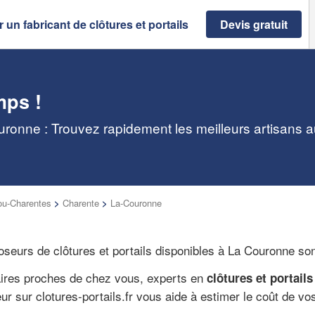
 un fabricant de clôtures et portails
Devis gratuit
mps !
ouronne : Trouvez rapidement les meilleurs artisans 
ou-Charentes
>
Charente
>
La-Couronne
seurs de clôtures et portails disponibles à La Couronne sont 
aires proches de chez vous, experts en
clôtures et portails
eur sur clotures-portails.fr vous aide à estimer le coût de vo