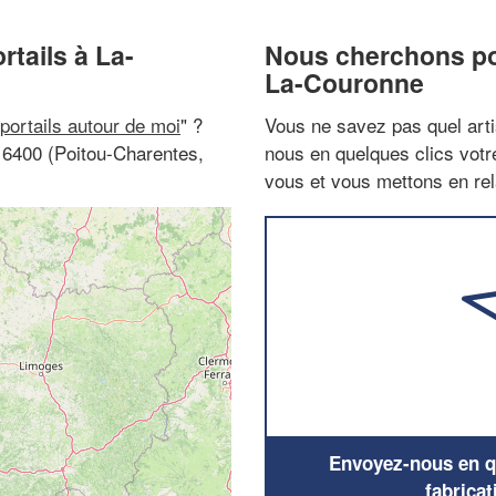
rtails à La-
Nous cherchons pou
La-Couronne
 portails autour de moi
" ?
Vous ne savez pas quel arti
16400 (Poitou-Charentes,
nous en quelques clics vot
vous et vous mettons en rela
Envoyez-nous en qu
fabricat