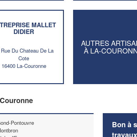
TREPRISE MALLET
DIDIER
AUTRES ARTISA
À LA-COURON
 Rue Du Chateau De La
Cote
16400 La-Couronne
a-Couronne
ond-Pontouvre
Bon à s
ontbron
travau