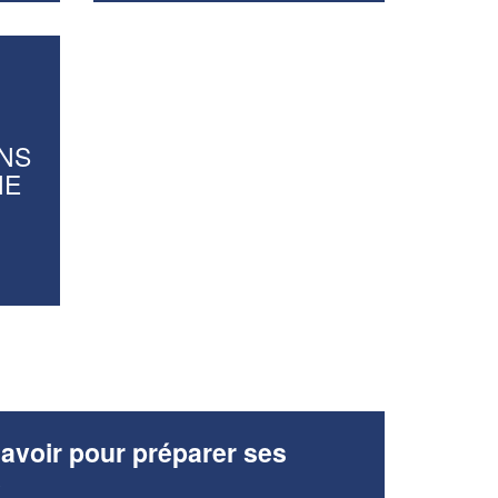
vos
tout en gagnant de
marges
!
nouveaux clients
En savoir plus
NS
NE
avoir pour préparer ses
x