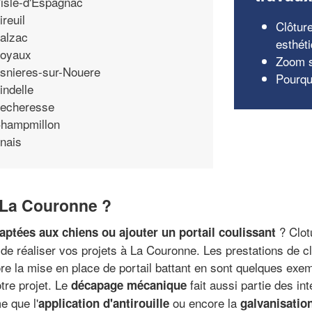
'isle-d'Espagnac
ireuil
Clôtur
alzac
esthét
oyaux
Zoom s
snieres-sur-Nouere
Pourquo
indelle
echeresse
hampmillon
nais
 La Couronne ?
? Clot
aptées aux chiens ou ajouter un portail coulissant
de réaliser vos projets à La Couronne. Les prestations de clôt
core la mise en place de portail battant en sont quelques ex
tre projet. Le
fait aussi partie des in
décapage mécanique
e que l'
ou encore la
application d'antirouille
galvanisatio