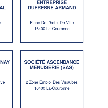
ENTREPRISE
AL
DUFRESNE ARMAND
c
Place De L’hotel De Ville
16400 La-Couronne
UNAY
SOCIÉTÉ ASCENDANCE
MENUISERIE (SAS)
✕
uve
2 Zone Emploi Des Visaubes
Vous êtes un
16400 La-Couronne
professionnel ?
Augmentez votre
et
chiffre d'affaires