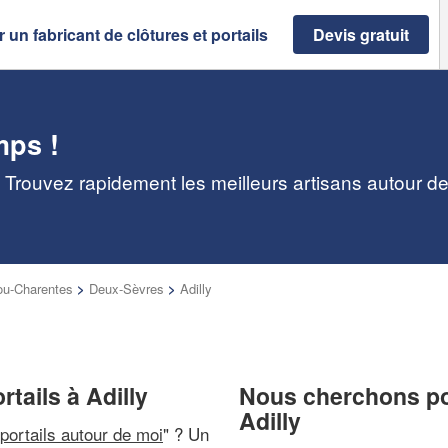
 un fabricant de clôtures et portails
Devis gratuit
mps !
y : Trouvez rapidement les meilleurs artisans autour d
ou-Charentes
>
Deux-Sèvres
>
Adilly
rtails à Adilly
Nous cherchons pou
Adilly
 portails autour de moi
" ? Un