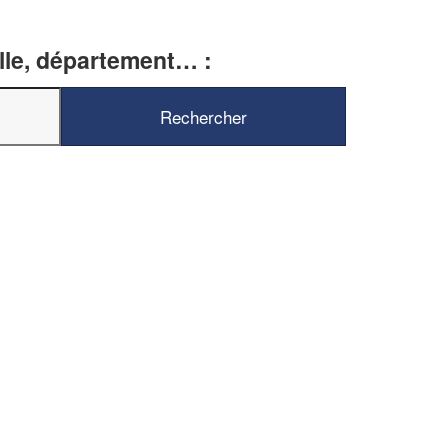
ille, département… :
✕
Vous êtes un
professionnel ?
Augmentez votre
chiffre d'affai
vos
tout en gagnant de
marges
!
nouveaux clients
En savoir plus