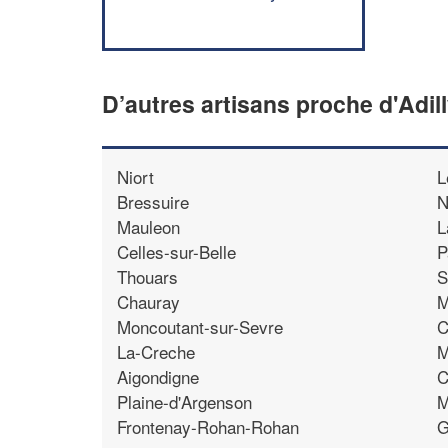
D’autres artisans proche d'Adil
Niort
L
Bressuire
N
Mauleon
L
Celles-sur-Belle
P
Thouars
S
Chauray
M
Moncoutant-sur-Sevre
C
La-Creche
M
Aigondigne
C
Plaine-d'Argenson
M
Frontenay-Rohan-Rohan
G