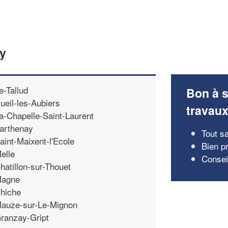
ly
e-Tallud
Bon à s
ueil-les-Aubiers
travau
a-Chapelle-Saint-Laurent
arthenay
Tout sa
aint-Maixent-l'Ecole
Bien p
elle
Conseil
hatillon-sur-Thouet
agne
hiche
auze-sur-Le-Mignon
ranzay-Gript