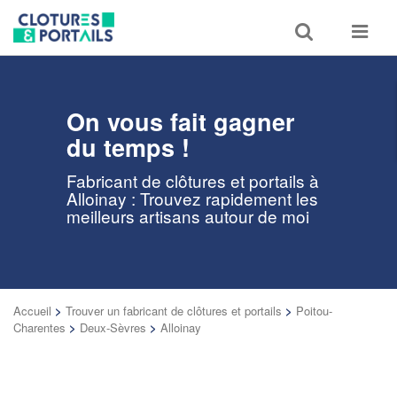
Toggle
Toggle
search
navigat
On vous fait gagner
du temps !
Fabricant de clôtures et portails à
Alloinay : Trouvez rapidement les
meilleurs artisans autour de moi
Accueil
>
Trouver un fabricant de clôtures et portails
>
Poitou-
Charentes
>
Deux-Sèvres
>
Alloinay