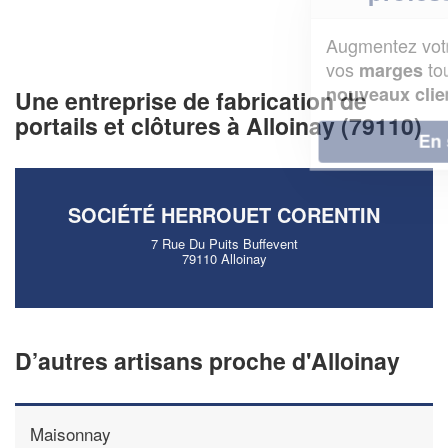
Augmentez votre
et
chiffre d'affaires
vos
tout en gagnant de
marges
!
nouveaux clients
Une entreprise de fabrication de
portails et clôtures à Alloinay (79110)
En savoir plus
SOCIÉTÉ HERROUET CORENTIN
7 Rue Du Puits Buffevent
79110 Alloinay
D’autres artisans proche d'Alloinay
Maisonnay