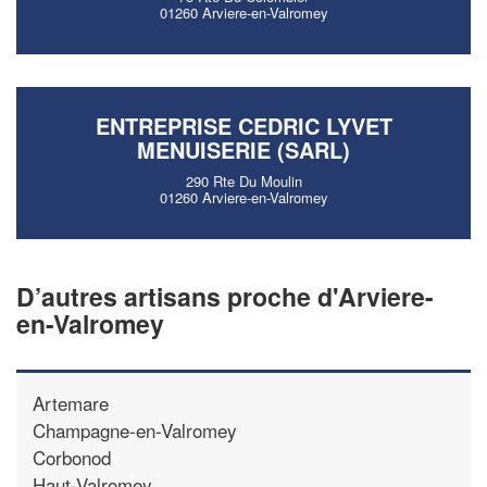
01260 Arviere-en-Valromey
ENTREPRISE CEDRIC LYVET
MENUISERIE (SARL)
290 Rte Du Moulin
01260 Arviere-en-Valromey
D’autres artisans proche d'Arviere-
en-Valromey
Artemare
Champagne-en-Valromey
Corbonod
Haut-Valromey