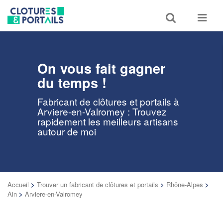
Toggle
Toggle
search
navigat
On vous fait gagner
du temps !
Fabricant de clôtures et portails à
Arviere-en-Valromey : Trouvez
rapidement les meilleurs artisans
autour de moi
Accueil
>
Trouver un fabricant de clôtures et portails
>
Rhône-Alpes
>
Ain
>
Arviere-en-Valromey