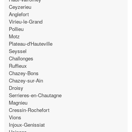
Ceyzerieu
Anglefort
Virieu-le-Grand
Pollieu
Motz
Plateau-d'Hauteville
Seyssel
Challonges
Ruffieux
Chazey-Bons
Chazey-sur-Ain
Droisy
Serrieres-en-Chautagne
Magnieu
Cressin-Rochefort
Vions
Injoux-Genissiat
Usinens