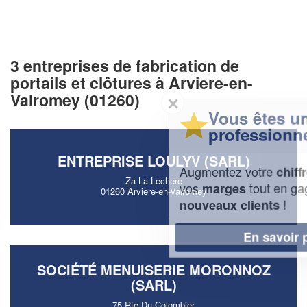
3 entreprises de fabrication de
portails et clôtures à Arviere-en-
Valromey (01260)
✕
Vous êtes un
professionnel ?
ENTREPRISE LOULYV (SARL)
Augmentez votre
et
chiffre d'affaires
Za La Lechere
vos
tout en gagnant de
marges
01260 Arviere-en-Valromey
!
nouveaux clients
En savoir plus
SOCIÉTÉ MENUISERIE MORONNOZ
(SARL)
75 Rte Du Colombier