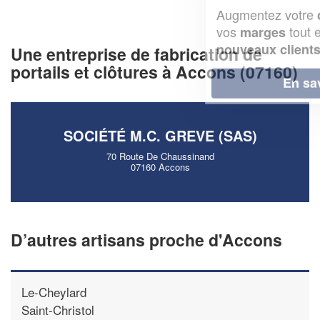
Augmentez votre
et
chiffre d'affaires
vos
tout en gagnant de
marges
!
nouveaux clients
Une entreprise de fabrication de
portails et clôtures à Accons (07160)
En savoir plus
SOCIÉTÉ M.C. GREVE (SAS)
70 Route De Chaussinand
07160 Accons
D’autres artisans proche d'Accons
Le-Cheylard
Saint-Christol