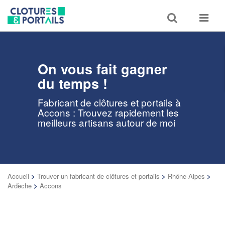
Toggle
Toggle
search
navigat
On vous fait gagner
du temps !
Fabricant de clôtures et portails à
Accons : Trouvez rapidement les
meilleurs artisans autour de moi
Accueil
>
Trouver un fabricant de clôtures et portails
>
Rhône-Alpes
>
Ardèche
>
Accons