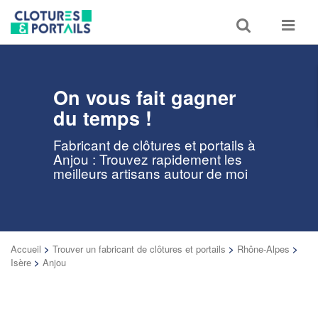
Toggle
Toggle
search
navigat
On vous fait gagner
du temps !
Fabricant de clôtures et portails à
Anjou : Trouvez rapidement les
meilleurs artisans autour de moi
Accueil
>
Trouver un fabricant de clôtures et portails
>
Rhône-Alpes
>
Isère
>
Anjou