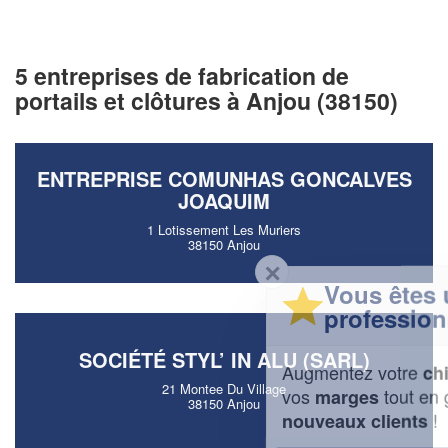
5 entreprises de fabrication de
portails et clôtures à Anjou (38150)
ENTREPRISE COMUNHAS GONCALVES
JOAQUIM
1 Lotissement Les Muriers
38150 Anjou
✕
Vous êtes un
professionnel ?
SOCIÉTÉ STYL’ IN ALU (SARL)
Augmentez votre
et
chiffre d'affaires
21 Montee Du Village
vos
tout en gagnant de
marges
38150 Anjou
!
nouveaux clients