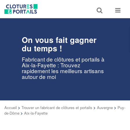
Toggle
Toggle
search
navigat
On vous fait gagner
du temps !
Fabricant de clôtures et portails à
Aix-la-Fayette : Trouvez
rapidement les meilleurs artisans
autour de moi
Accueil
>
Trouver un fabricant de clôtures et portails
>
Auvergne
>
Puy-
de-Dôme
>
Aix-la-Fayette