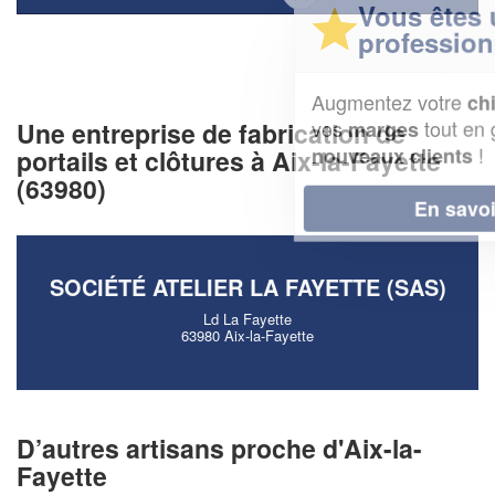
Vous êtes un
professionnel ?
Augmentez votre
et
chiffre d'affaires
vos
tout en gagnant de
Une entreprise de fabrication de
marges
!
nouveaux clients
portails et clôtures à Aix-la-Fayette
(63980)
En savoir plus
SOCIÉTÉ ATELIER LA FAYETTE (SAS)
Ld La Fayette
63980 Aix-la-Fayette
D’autres artisans proche d'Aix-la-
Fayette