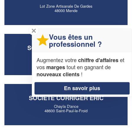
Lot Zone Artisanale De Gardes
48000 Mende
✕
Vous êtes un
professionnel ?
SOCIÉTÉ MEJEAN RENAUD
Prades
Augmentez votre
et
chiffre d'affaires
48210 Gorges-du-Tarn-Causses
vos
tout en gagnant de
marges
!
nouveaux clients
En savoir plus
SOCIÉTÉ CORRIGER ERIC
Chayla D'ance
48600 Saint-Paul-le-Froid